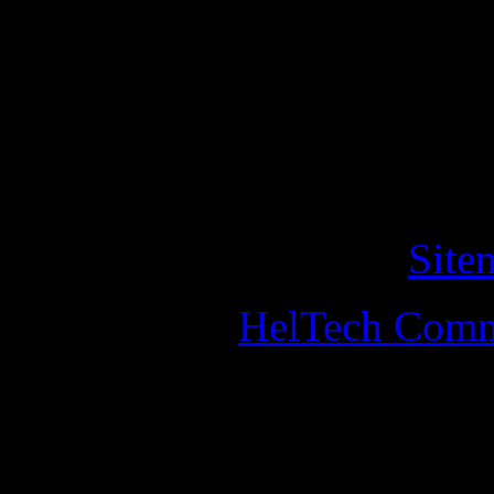
fortsätta besöka webbplats
cookies på denna webbplat
detta ska du lämna webbpla
Copyright © 2011 helander
All Rights Reserved. •
Site
Designed by
HelTech Comm