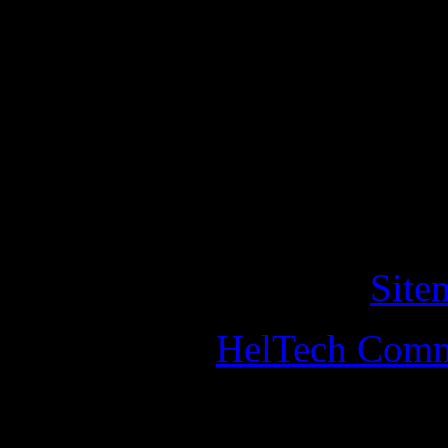
Den här webbplatsen använd
användarsessioner och stati
fortsätta besöka webbplats
cookies på denna webbplat
detta ska du lämna webbpla
Copyright © 2011 helander
All Rights Reserved. •
Site
Designed by
HelTech Comm